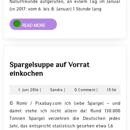
Naturfreunde aufgerufen, an einem Tag im Januar
(in 2017: vom 6. bis 8. Januar) 1 Stunde lang
READ
READ MORE
MORE
Spargelsuppe auf Vorrat
Spargelsuppe
einkochen
auf
Vorrat
1.
Sandra
1. Juni 2016
|
Sandra
|
0 Comment
|
13:56
Juni
einkochen
2016
© Romi / Pixabay.com Ich liebe Spargel – und
damit stehe ich nicht allein da! Rund 130.000
Tonnen Spargel verzehren die Deutschen jedes
Jahr, das entspricht statistisch gesehen etwa 1,6