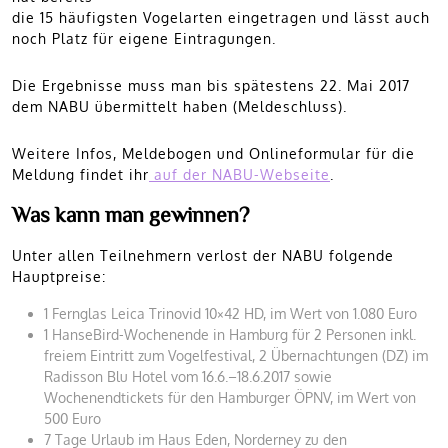
die 15 häufigsten Vogelarten eingetragen und lässt auch
noch Platz für eigene Eintragungen.
Die Ergebnisse muss man bis spätestens 22. Mai 2017
dem NABU übermittelt haben (Meldeschluss).
Weitere Infos, Meldebogen und Onlineformular für die
Meldung findet ihr
auf der NABU-Webseite
.
Was kann man gewinnen?
Unter allen Teilnehmern verlost der NABU folgende
Hauptpreise:
1 Fernglas Leica Trinovid 10×42 HD, im Wert von 1.080 Euro
1 HanseBird-Wochenende in Hamburg für 2 Personen inkl.
freiem Eintritt zum Vogelfestival, 2 Übernachtungen (DZ) im
Radisson Blu Hotel vom 16.6.–18.6.2017 sowie
Wochenendtickets für den Hamburger ÖPNV, im Wert von
500 Euro
7 Tage Urlaub im Haus Eden, Norderney zu den