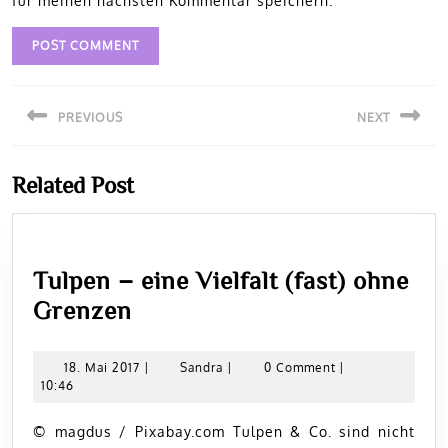
für meinen nächsten Kommentar speichern.
Beitragsnavigation
PREVIOUS
NEXT
Previous
Next
Related Post
post:
post:
Tulpen – eine Vielfalt (fast) ohne
Tulpen
Grenzen
–
eine
18.
Sandra
18. Mai 2017
|
Sandra
|
0 Comment
|
Mai
10:46
Vielfalt
2017
(fast)
© magdus / Pixabay.com Tulpen & Co. sind nicht