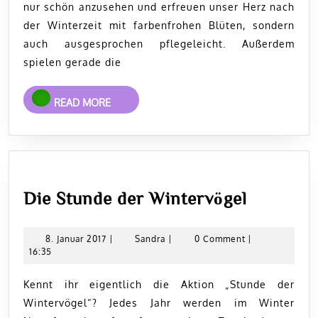
ohne
nur schön anzusehen und erfreuen unser Herz nach
der Winterzeit mit farbenfrohen Blüten, sondern
Grenzen
auch ausgesprochen pflegeleicht. Außerdem
spielen gerade die
READ
READ MORE
MORE
Die
Die Stunde der Wintervögel
Stunde
der
8.
Sandra
8. Januar 2017
|
Sandra
|
0 Comment
|
Januar
16:35
Wintervö
2017
Kennt ihr eigentlich die Aktion „Stunde der
Wintervögel“? Jedes Jahr werden im Winter