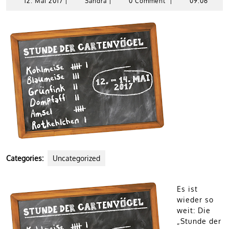
12.
Sandra
12. Mai 2017
|
Sandra
|
0 Comment
|
09:06
Mai
2017
Categories:
Uncategorized
Es ist
wieder so
weit: Die
„Stunde der