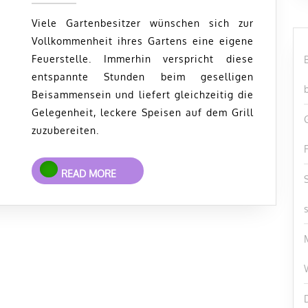
im
2023
Garten
Viele Gartenbesitzer wünschen sich zur
Vollkommenheit ihres Gartens eine eigene
mit
Feuerstelle. Immerhin verspricht diese
eigener
entspannte Stunden beim geselligen
Feuerstelle
Beisammensein und liefert gleichzeitig die
Gelegenheit, leckere Speisen auf dem Grill
zuzubereiten.
READ
READ MORE
MORE