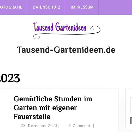
FOTOGRAFIE
DATENSCHUTZ
IMPRESSUM
Tausend-Gartenideen.de
2023
Gemütliche Stunden im
Garten mit eigener
Gemütliche
Feuerstelle
Stunden
28.
28. Dezember 2023
|
0 Comment
|
Dezember