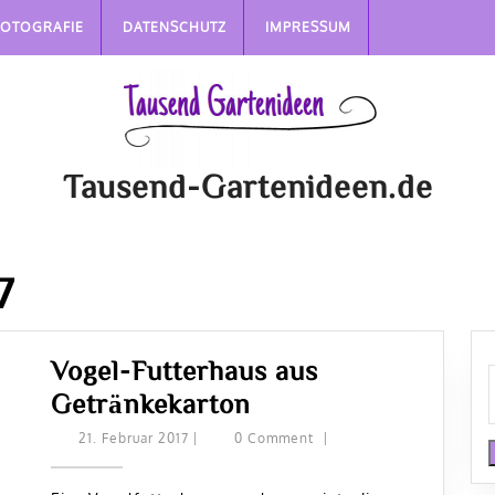
FOTOGRAFIE
DATENSCHUTZ
IMPRESSUM
Tausend-Gartenideen.de
7
Vogel-Futterhaus aus
Vogel-
Getränkekarton
Futterhaus
21.
21. Februar 2017
|
0 Comment
|
Februar
aus
2017