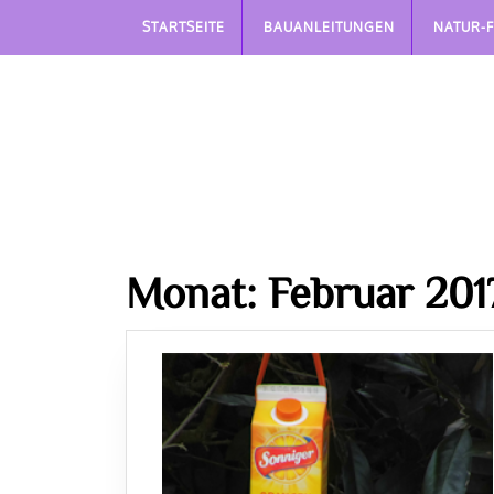
Skip
STARTSEITE
BAUANLEITUNGEN
NATUR-
to
content
Monat:
Februar 201