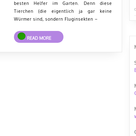
besten Helfer im Garten. Denn diese
so
Tierchen (die eigentlich ja gar keine
geht’s!
Würmer sind, sondern Fluginsekten –
READ
READ MORE
MORE