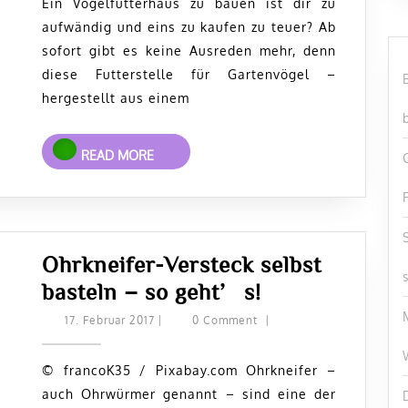
Getränkekarton
Ein Vogelfutterhaus zu bauen ist dir zu
aufwändig und eins zu kaufen zu teuer? Ab
sofort gibt es keine Ausreden mehr, denn
diese Futterstelle für Gartenvögel –
hergestellt aus einem
READ
READ MORE
MORE
Ohrkneifer-Versteck selbst
Ohrkneifer-
basteln – so geht’s!
Versteck
17.
17. Februar 2017
|
0 Comment
|
Februar
selbst
2017
basteln
© francoK35 / Pixabay.com Ohrkneifer –
auch Ohrwürmer genannt – sind eine der
–