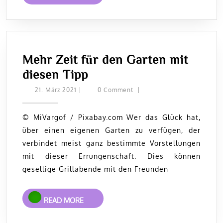
MORE
Mehr Zeit für den Garten mit
Mehr
diesen Tipp
Zeit
21.
21. März 2021
|
0 Comment
|
März
für
2021
den
© MiVargof / Pixabay.com Wer das Glück hat,
über einen eigenen Garten zu verfügen, der
Garten
verbindet meist ganz bestimmte Vorstellungen
mit
mit dieser Errungenschaft. Dies können
diesen
gesellige Grillabende mit den Freunden
Tipp
READ
READ MORE
MORE