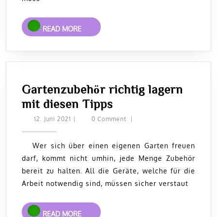
READ
READ MORE
MORE
Gartenzubehör richtig lagern
Gartenzubehör
mit diesen Tipps
richtig
12.
12. Juni 2021
|
0 Comment
|
Juni
lagern
2021
mit
Wer sich über einen eigenen Garten freuen
darf, kommt nicht umhin, jede Menge Zubehör
diesen
bereit zu halten. All die Geräte, welche für die
Tipps
Arbeit notwendig sind, müssen sicher verstaut
READ
READ MORE