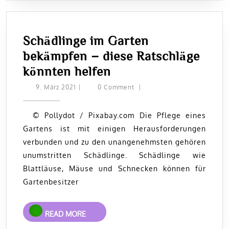
Schädlinge im Garten
bekämpfen – diese Ratschläge
Schädlinge
könnten helfen
im
9.
9. März 2021
|
0 Comment
|
März
Garten
2021
bekämpfen
© Pollydot / Pixabay.com Die Pflege eines
Gartens ist mit einigen Herausforderungen
–
verbunden und zu den unangenehmsten gehören
diese
unumstritten Schädlinge. Schädlinge wie
Ratschläge
Blattläuse, Mäuse und Schnecken können für
könnten
Gartenbesitzer
helfen
READ
READ MORE
MORE