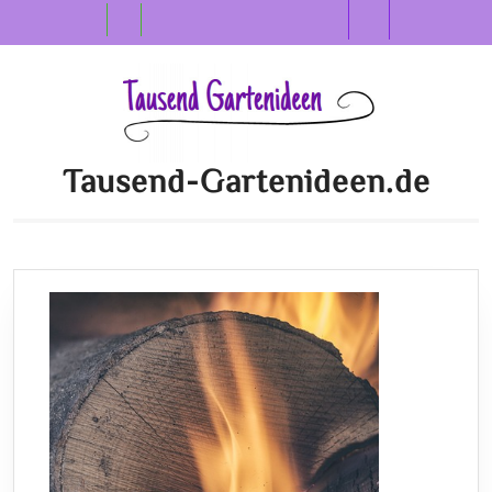
Skip
Open
to
content
Button
Tausend-Gartenideen.de