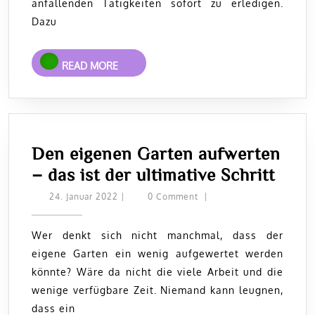
anfallenden Tätigkeiten sofort zu erledigen.
Dazu
READ
READ MORE
MORE
Den eigenen Garten aufwerten
Den
– das ist der ultimative Schritt
eige
24.
24. Januar 2022
|
0 Comment
|
Januar
Gart
2022
aufw
Wer denkt sich nicht manchmal, dass der
eigene Garten ein wenig aufgewertet werden
–
könnte? Wäre da nicht die viele Arbeit und die
das
wenige verfügbare Zeit. Niemand kann leugnen,
ist
dass ein