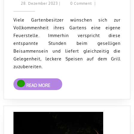
Stunden
28.
28. Dezember 2023
|
0 Comment
|
Dezember
im
2023
Garten
Viele Gartenbesitzer wünschen sich zur
Vollkommenheit ihres Gartens eine eigene
mit
Feuerstelle. Immerhin verspricht diese
eigener
entspannte Stunden beim geselligen
Feuerstelle
Beisammensein und liefert gleichzeitig die
Gelegenheit, leckere Speisen auf dem Grill
zuzubereiten.
READ
READ MORE
MORE