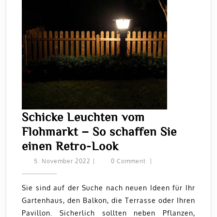
Schicke Leuchten vom
Flohmarkt – So schaffen Sie
Schicke
einen Retro-Look
Leuchten
5.
5. November 2022
|
0 Comment
|
November
vom
2022
Flohmarkt
Sie sind auf der Suche nach neuen Ideen für Ihr
Gartenhaus, den Balkon, die Terrasse oder Ihren
–
Pavillon. Sicherlich sollten neben Pflanzen,