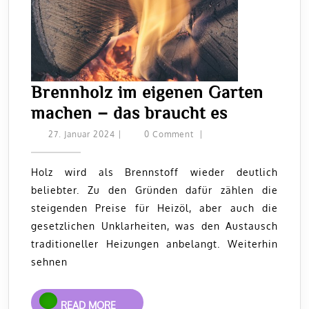
Brennholz im eigenen Garten
Brennholz
machen – das braucht es
im
27.
27. Januar 2024
|
0 Comment
|
Januar
eigenen
2024
Garten
Holz wird als Brennstoff wieder deutlich
beliebter. Zu den Gründen dafür zählen die
machen
steigenden Preise für Heizöl, aber auch die
–
gesetzlichen Unklarheiten, was den Austausch
das
traditioneller Heizungen anbelangt. Weiterhin
braucht
sehnen
es
READ
READ MORE