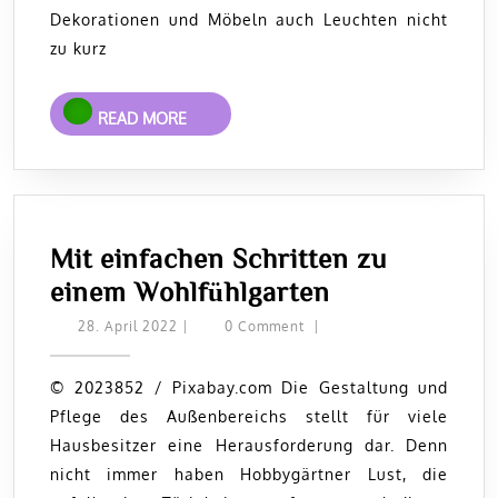
So
Dekorationen und Möbeln auch Leuchten nicht
schaffen
zu kurz
Sie
einen
READ
READ MORE
Retro-
MORE
Look
Mit einfachen Schritten zu
Mit
einem Wohlfühlgarten
einfachen
28.
28. April 2022
|
0 Comment
|
April
Schritten
2022
zu
© 2023852 / Pixabay.com Die Gestaltung und
Pflege des Außenbereichs stellt für viele
einem
Hausbesitzer eine Herausforderung dar. Denn
Wohlfühlgart
nicht immer haben Hobbygärtner Lust, die