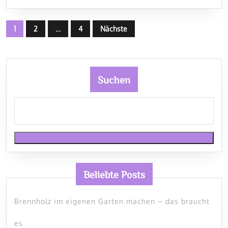
Seitennummerierung
1
2
…
4
Nächste
der
Beiträge
Suchen
Beliebte Posts
Brennholz im eigenen Garten machen – das braucht
es