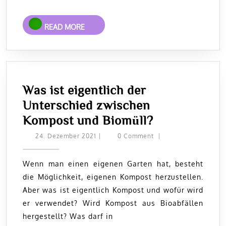
der
ultim
READ
READ MORE
Schri
MORE
Was ist eigentlich der
Unterschied zwischen
Was
Kompost und Biomüll?
ist
24.
24. Dezember 2021
|
0 Comment
|
Dezember
eigentlich
2021
der
Wenn man einen eigenen Garten hat, besteht
die Möglichkeit, eigenen Kompost herzustellen.
Unterschied
Aber was ist eigentlich Kompost und wofür wird
zwischen
er verwendet? Wird Kompost aus Bioabfällen
Kompost
hergestellt? Was darf in
und