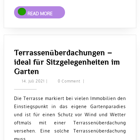
Biomüll?
READ
READ MORE
MORE
Terrassenüberdachungen –
ideal für Sitzgelegenheiten im
Terrassenüberdachungen
Garten
–
14.
14. Juli 2021
|
0 Comment
|
Juli
ideal
2021
für
Die Terrasse markiert bei vielen Immobilien den
Einstiegspunkt in das eigene Gartenparadies
Sitzgelegenheiten
und ist für einen Schutz vor Wind und Wetter
im
oftmals mit einer Terrassenüberdachung
Garten
versehen. Eine solche Terrassenüberdachung
muss