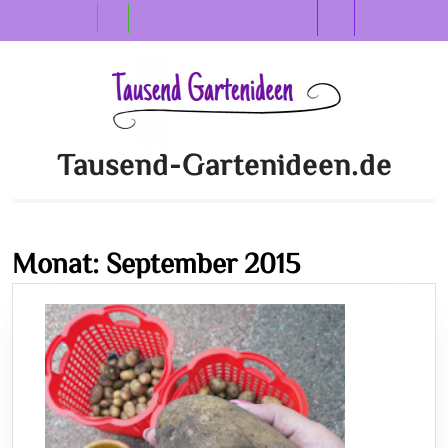
Skip
Open
to
content
Button
Tausend-Gartenideen.de
Monat:
September 2015