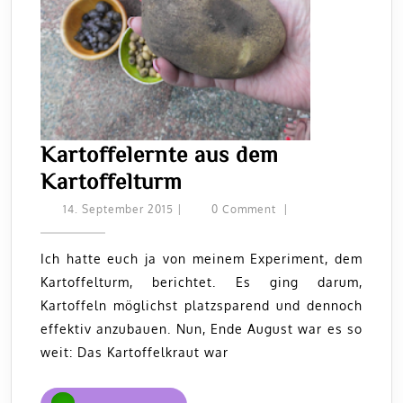
Kartoffelernte aus dem
Kartoffelernte
Kartoffelturm
aus
14.
14. September 2015
|
0 Comment
|
September
dem
2015
Kartoffelturm
Ich hatte euch ja von meinem Experiment, dem
Kartoffelturm, berichtet. Es ging darum,
Kartoffeln möglichst platzsparend und dennoch
effektiv anzubauen. Nun, Ende August war es so
weit: Das Kartoffelkraut war
READ