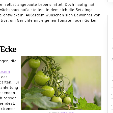
en selbst angebaute Lebensmittel. Doch häufig hat
ächshaus aufzustellen, in dem sich die Setzlinge
rnte entwickeln. Außerdem wünschen sich Bewohner von
tive, um Gerichte mit eigenen Tomaten oder Gurken
n Ecke
ngen, die
h
usern
n das
garten. Für
eanleitung
assenden
h besser
ie ideal,
extremer
© jggrz /
Pixabay.com