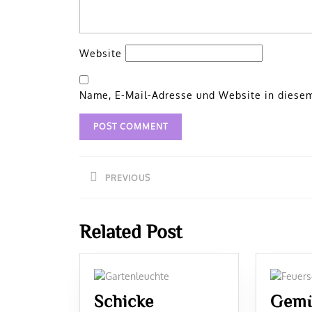
Website
Name, E-Mail-Adresse und Website in diese
Beitragsnavigation
PREVIOUS
Previous
post:
Related Post
Schicke
Gemü