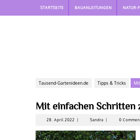
Skip
STARTSEITE
BAUANLEITUNGEN
NATUR-
to
content
Tausend-Gartenideen.de
Tipps & Tricks
Mi
Mit einfachen Schritten
28.
Sandra
28. April 2022
|
Sandra
|
0 Comme
April
2022