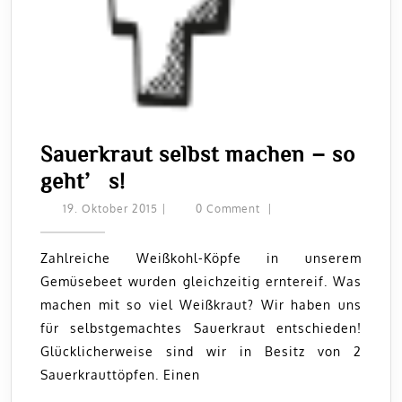
Sauerkraut selbst machen – so
Sauerkraut
geht’s!
selbst
19.
19. Oktober 2015
|
0 Comment
|
Oktober
machen
2015
–
Zahlreiche Weißkohl-Köpfe in unserem
Gemüsebeet wurden gleichzeitig erntereif. Was
so
machen mit so viel Weißkraut? Wir haben uns
geht’s!
für selbstgemachtes Sauerkraut entschieden!
Glücklicherweise sind wir in Besitz von 2
Sauerkrauttöpfen. Einen