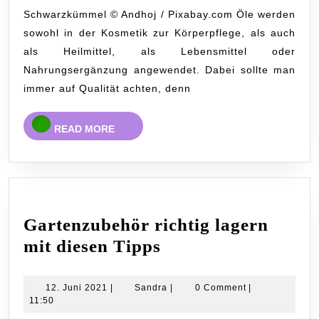
Schwarzkümmel © Andhoj / Pixabay.com Öle werden
sowohl in der Kosmetik zur Körperpflege, als auch
als Heilmittel, als Lebensmittel oder
Nahrungsergänzung angewendet. Dabei sollte man
immer auf Qualität achten, denn
READ
READ MORE
MORE
Gartenzubehör richtig lagern
Gartenzubehör
mit diesen Tipps
richtig
lagern
12.
Sandra
12. Juni 2021
|
Sandra
|
0 Comment
|
Juni
11:50
mit
2021