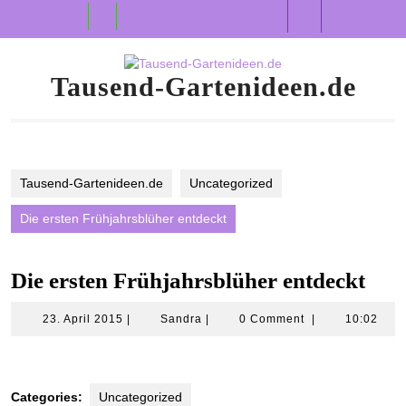
Skip
Open
to
content
Button
Tausend-Gartenideen.de
Tausend-Gartenideen.de
Uncategorized
Die ersten Frühjahrsblüher entdeckt
Die ersten Frühjahrsblüher entdeckt
23.
Sandra
23. April 2015
|
Sandra
|
0 Comment
|
10:02
April
2015
Categories:
Uncategorized