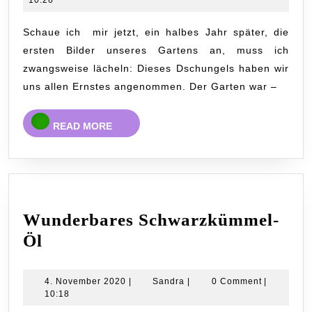
„W
2015
13
Schaue ich mir jetzt, ein halbes Jahr später, die
ersten Bilder unseres Gartens an, muss ich
zwangsweise lächeln: Dieses Dschungels haben wir
uns allen Ernstes angenommen. Der Garten war –
READ
READ MORE
MORE
Wunderbares Schwarzkümmel-
Wunderbares
Öl
Schwarzkümmel-
Öl
4.
Sandra
4. November 2020
|
Sandra
|
0 Comment
|
November
10:18
2020