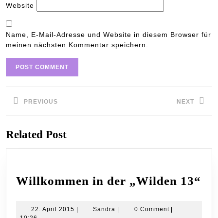
Website
Name, E-Mail-Adresse und Website in diesem Browser für
meinen nächsten Kommentar speichern.
Beitragsnavigation
PREVIOUS
NEXT
Previous
Next
Related Post
post:
post:
Wi
Willkommen in der „Wilden 13“
in
de
22.
Sandra
22. April 2015
|
Sandra
|
0 Comment
|
April
10:26