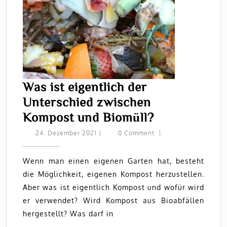
Was ist eigentlich der
Unterschied zwischen
Was
Kompost und Biomüll?
ist
24.
24. Dezember 2021
|
0 Comment
|
Dezember
eigentlich
2021
der
Wenn man einen eigenen Garten hat, besteht
die Möglichkeit, eigenen Kompost herzustellen.
Unterschied
Aber was ist eigentlich Kompost und wofür wird
zwischen
er verwendet? Wird Kompost aus Bioabfällen
Kompost
hergestellt? Was darf in
und