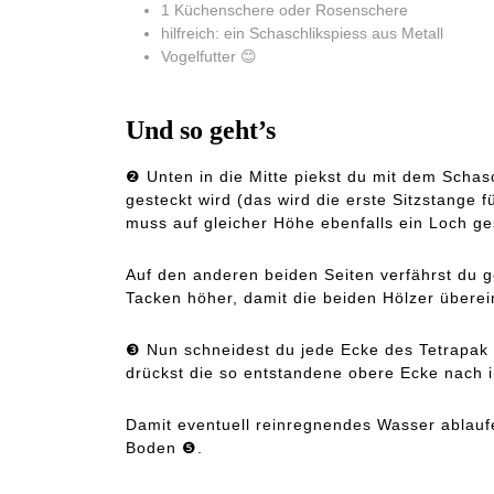
1 Küchenschere oder Rosenschere
hilfreich: ein Schaschlikspiess aus Metall
Vogelfutter 😊
Und so geht’s
❷ Unten in die Mitte piekst du mit dem Schas
gesteckt wird (das wird die erste Sitzstange 
muss auf gleicher Höhe ebenfalls ein Loch g
Auf den anderen beiden Seiten verfährst du g
Tacken höher, damit die beiden Hölzer überei
❸ Nun schneidest du jede Ecke des Tetrapak m
drückst die so entstandene obere Ecke nach 
Damit eventuell reinregnendes Wasser ablaufe
Boden ❺.