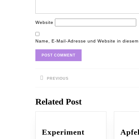
Website
Name, E-Mail-Adresse und Website in diesem
Beitragsnavigation
PREVIOUS
Previous
post:
Related Post
Experiment
Apfe