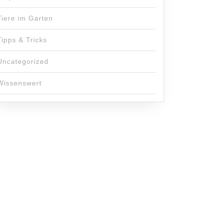
Tiere im Garten
Tipps & Tricks
rm
Uncategorized
Wissenswert
d