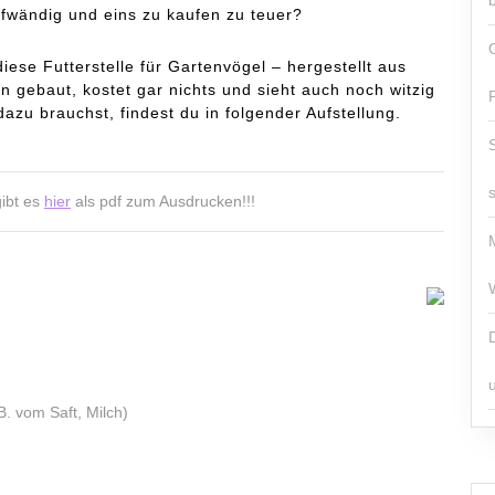
ufwändig und eins zu kaufen zu teuer?
iese Futterstelle für Gartenvögel – hergestellt aus
n gebaut, kostet gar nichts und sieht auch noch witzig
zu brauchst, findest du in folgender Aufstellung.
gibt es
hier
als pdf zum Ausdrucken!!!
B. vom Saft, Milch)