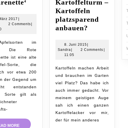
Apfel
renette‘
Kartoffelturm –
‚Rote
Kartoffeln
Sternrenette‘
platzsparend
23.
März 2017
|
Sandra
März
|
2 Comments
|
Experiment
anbauen?
2017
0
Kartoffeltu
pfelsorten im
–
8.
8. Juni 2015
|
ait Die Rote
Sandra
Juni
Sandra
|
2 Comments
|
Kartoffeln
2015
11:05
ette ist eine alte
platzsparen
pfel-Sorte, die
Kartoffeln machen Arbeit
anbauen?
ich vor etwa 200
und brauchen im Garten
in der Gegend um
viel Platz? Das habe ich
icht entstanden
auch immer gedacht. Vor
e Sorte gilt als
meinem geistigen Auge
ichneter
sah ich einen ganzen
fts-
Kartoffelacker vor mir,
der für mein anderes
READ
EAD MORE