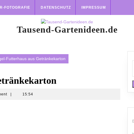
R-FOTOGRAFIE
DATENSCHUTZ
IMPRESSUM
Tausend-Gartenideen.de
gel-Futterhaus aus Getränkekarton
etränkekarton
ment
|
15:54