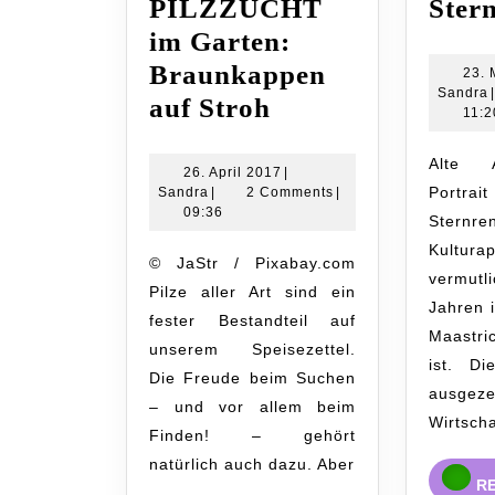
PILZZUCHT
Stern
im Garten:
Braunkappen
23. 
Sandra
Experiment
auf Stroh
11:2
PILZZUCHT
Alte A
im
26.
26. April 2017
|
Sandra
April
Portr
Sandra
|
2 Comments
|
Garten:
2017
09:36
Sternren
Braunkappen
Kultura
© JaStr / Pixabay.com
auf
vermutl
Pilze aller Art sind ein
Stroh
Jahren 
fester Bestandteil auf
Maastr
unserem Speisezettel.
ist. Di
Die Freude beim Suchen
ausgeze
– und vor allem beim
Wirtscha
Finden! – gehört
natürlich auch dazu. Aber
R