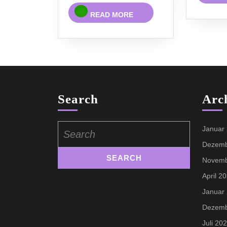
READ
READ MORE
MORE
Search
Arc
Search
Januar
for:
Dezemb
Novemb
April 2
Januar
Dezemb
Juli 20