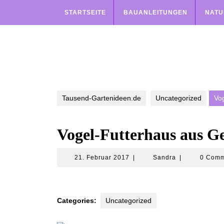
Skip
STARTSEITE
BAUANLEITUNGEN
NATU
to
content
Tausend-Gartenideen.de
Uncategorized
Vo
Vogel-Futterhaus aus G
21.
Sandra
21. Februar 2017
|
Sandra
|
0 Com
Februar
2017
Categories:
Uncategorized