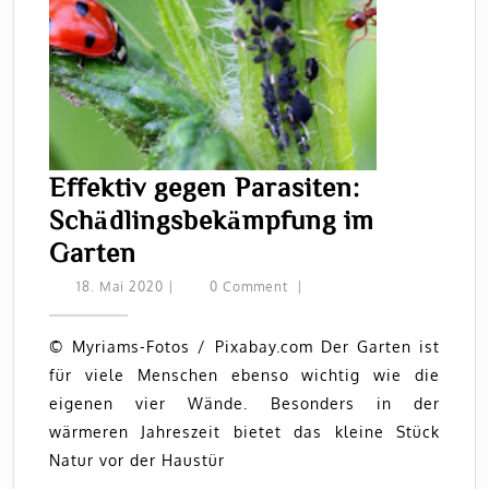
Effektiv gegen Parasiten:
Schädlingsbekämpfung im
Effektiv
Garten
gegen
18.
18. Mai 2020
|
0 Comment
|
Mai
Parasiten:
2020
Schädlingsbekämpfung
© Myriams-Fotos / Pixabay.com Der Garten ist
für viele Menschen ebenso wichtig wie die
im
eigenen vier Wände. Besonders in der
Garten
wärmeren Jahreszeit bietet das kleine Stück
Natur vor der Haustür