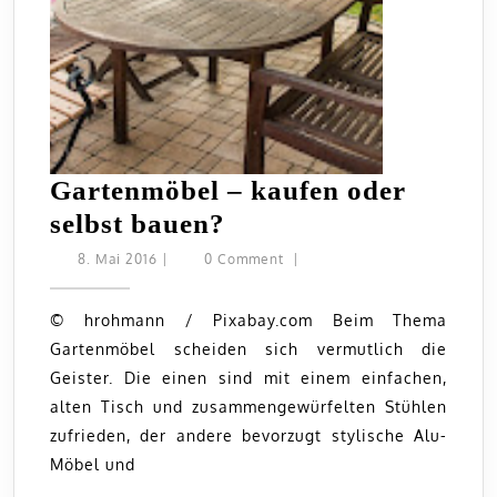
Gartenmöbel – kaufen oder
Gartenmöbel
selbst bauen?
–
8.
8. Mai 2016
|
0 Comment
|
Mai
kaufen
2016
oder
© hrohmann / Pixabay.com Beim Thema
Gartenmöbel scheiden sich vermutlich die
selbst
Geister. Die einen sind mit einem einfachen,
bauen?
alten Tisch und zusammengewürfelten Stühlen
zufrieden, der andere bevorzugt stylische Alu-
Möbel und