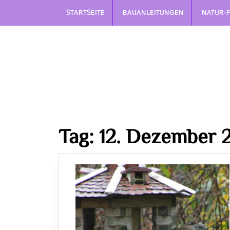
Skip
STARTSEITE
BAUANLEITUNGEN
NATUR-
to
content
Tag:
12. Dezember 