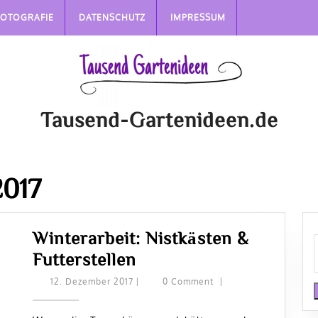
FOTOGRAFIE
DATENSCHUTZ
IMPRESSUM
Tausend-Gartenideen.de
2017
Winterarbeit: Nistkästen &
Winterarbeit:
Futterstellen
Nistkästen
12.
12. Dezember 2017
|
0 Comment
|
Dezember
&
2017