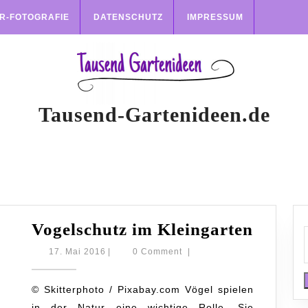
R-FOTOGRAFIE
DATENSCHUTZ
IMPRESSUM
Tausend-Gartenideen.de
Vogels
Vogelschutz im Kleingarten
im
17.
17. Mai 2016
|
0 Comment
|
Mai
Kleing
2016
© Skitterphoto / Pixabay.com Vögel spielen
in der Natur eine wichtige Rolle. Sie