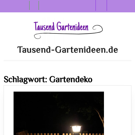
Skip
Open
to
content
Button
Tausend-Gartenideen.de
Schlagwort:
Gartendeko