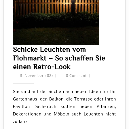
Schicke Leuchten vom
Flohmarkt – So schaffen Sie
Schicke
einen Retro-Look
Leuchten
5.
5. November 2022
|
0 Comment
|
November
vom
2022
Flohmarkt
Sie sind auf der Suche nach neuen Ideen für Ihr
Gartenhaus, den Balkon, die Terrasse oder Ihren
–
Pavillon. Sicherlich sollten neben Pflanzen,
So
Dekorationen und Möbeln auch Leuchten nicht
schaffen
zu kurz
Sie