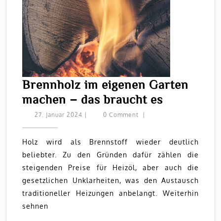
Brennholz im eigenen Garten
Brennholz
machen – das braucht es
im
27.
27. Januar 2024
|
0 Comment
|
Januar
eigenen
2024
Garten
Holz wird als Brennstoff wieder deutlich
beliebter. Zu den Gründen dafür zählen die
machen
steigenden Preise für Heizöl, aber auch die
–
gesetzlichen Unklarheiten, was den Austausch
das
traditioneller Heizungen anbelangt. Weiterhin
braucht
sehnen
es