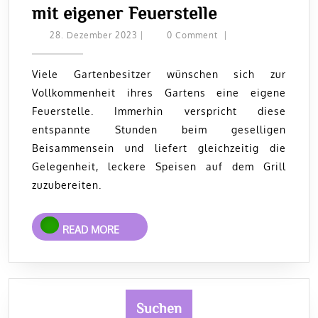
Gemütliche
mit eigener Feuerstelle
Stunden
28.
28. Dezember 2023
|
0 Comment
|
Dezember
im
2023
Garten
Viele Gartenbesitzer wünschen sich zur
Vollkommenheit ihres Gartens eine eigene
mit
Feuerstelle. Immerhin verspricht diese
eigener
entspannte Stunden beim geselligen
Feuerstelle
Beisammensein und liefert gleichzeitig die
Gelegenheit, leckere Speisen auf dem Grill
zuzubereiten.
READ
READ MORE
MORE
Suchen