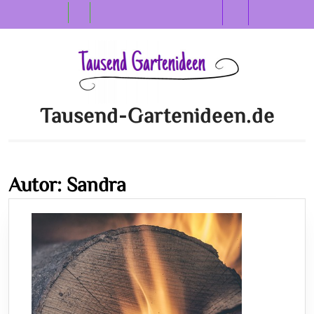
Skip
Open
to
content
Button
Tausend-Gartenideen.de
Autor:
Sandra